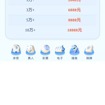
将体育测试成绩纳入高校录取评定体系，能够通过“高考
指挥棒”的作用倒逼基础蓝鲸体育直播对学生体育的重视
但即使体育在高考中的权重上升，一下“麻雀变凤凰”，
这一举措能真正提高学生身体素质吗？