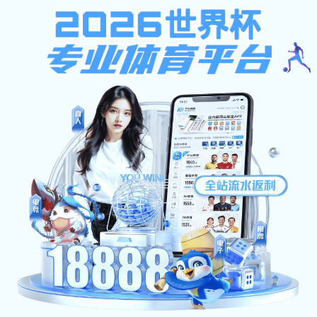
蓝鲸体育直播,体育赛事