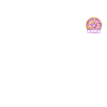
业的，甚至是不美观的，但却真切地反映了疫情期间
人们与城市的状态。
一条短视频或许只会被淹没在互联网中，但当无数普
通人拿起手机，用镜头记录下当前的视角，从量变到
质变的过程便在电光火石间完成了。正如主创所说，
“这些手机影像的打动力，无关画质、无关技术，只
关乎于心。”
这些UGC影像从某种程度上为我们拼凑起
了一个真实且立体的武汉，因而弥足珍贵。
给艺术加点烟火气