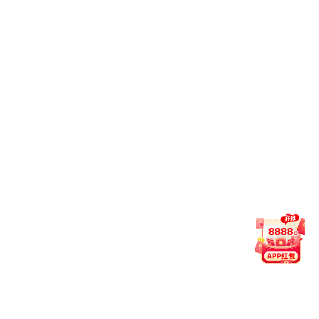
4月26日，第二期UCCA快手良樂音乐会结束。
与以往音乐会不同的是，这次活动是由UCCA进行策
划，依托快手这个平台，邀请数位音乐人用“
跨时空
音乐接力
”的方式进行对话，传播艺术。
艺术对很多人来说或许是一个朝圣的对象，与“快手”有
天然的抽离感。因此，当两者相遇的时候，我们不
免产生疑问：当快手这颗石子投入音乐大海时，会激
荡出怎样的水花？