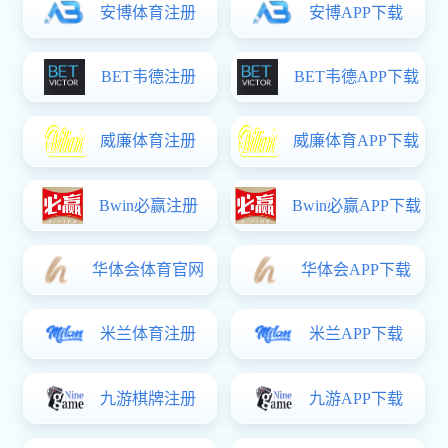
界，记录你”不难看出其定位——记录每个普通人的生
活。
一个事实是，许多人对快手始终存在“
低端
”的刻板印
象。
刻板印象的形成源自个体的直接经验、人际沟通、群
体交流, 特别是各种
媒介对认知客体的全方位塑
造
。
由于“快手”的技术逻辑是
将流量赋予普通大众,构建“再
中心化”的传播生态
，因此视频水平不免参差不齐。
当大量生活片段毫无保留、不加修饰的呈现在你面
前，我们恐怕很难感受到美感，个人经验推动了群体
传播，进而引发舆论的发酵，再加上快手在媒体上的
形象往往并不高端……因此，它被大众贴上了“土、低